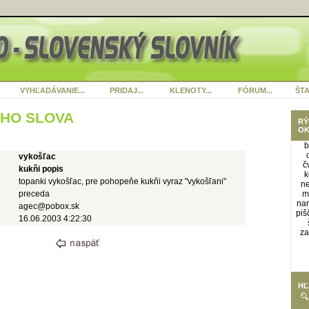
VYHĽADÁVANIE...
PRIDAJ...
KLENOTY...
FÓRUM...
ŠTA
ÉHO SLOVA
RÝ
OK
b
vykošľac
č
kukňi popis
k
topanki vykošľac, pre pohopeňe kukňi vyraz "vykošľani"
n
preceda
m
nar
agec@pobox.sk
piš
16.06.2003 4:22:30
za
HĽ