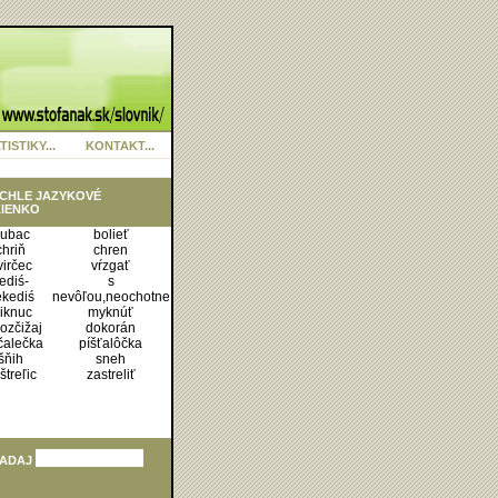
TISTIKY...
KONTAKT...
CHLE JAZYKOVÉ
IENKO
ubac
bolieť
chriň
chren
virčec
vŕzgať
ediś-
s
ekediś
nevôľou,neochotne
iknuc
myknúť
ozčižaj
dokorán
čalečka
píšťalôčka
šňih
sneh
štreľic
zastreliť
ADAJ