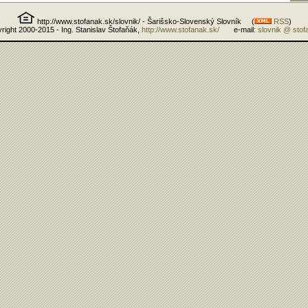
http://www.stofanak.sk/slovnik/ - Šarišsko-Slovenský Slovník (
RSS
)
right 2000-2015 - Ing. Stanislav Štofaňák,
http://www.stofanak.sk/
e-mail:
slovnik @ stof