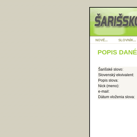
NOVÉ...
SLOVNÍK...
POPIS DAN
Šarišské slovo:
Slovenský ekvivalent:
Popis slova:
Nick (meno):
e-mail:
Dátum vloženia slova: