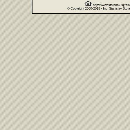
http://www.stofanak.sk/sl
© Copyright 2000-2015 - Ing. Stanislav Štof