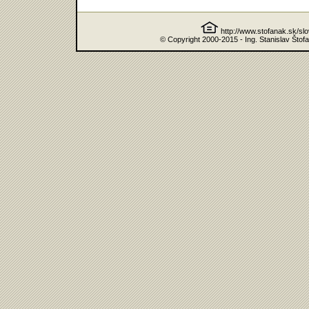
http://www.stofanak.sk/sl
© Copyright 2000-2015 - Ing. Stanislav Štof