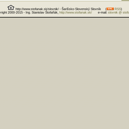
http://www.stofanak.sk/slovnik/ - Šarišsko-Slovenský Slovník (
RSS
)
right 2000-2015 - Ing. Stanislav Štofaňák,
http://www.stofanak.sk/
e-mail:
slovnik @ stof