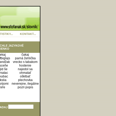
TISTIKY...
KONTAKT...
CHLE JAZYKOVÉ
IENKO
ekaj
čakaj
bigĺajs
parná žehlička
andžak
vrecko s tabakom
sceňe
hostenie
jid še
najedol sa
matac
ohmatať
kubac
ošklbať
kslia
plechovka
rijomi
neverejne, ilegálne
žeľe
pozri popis
ADAJ