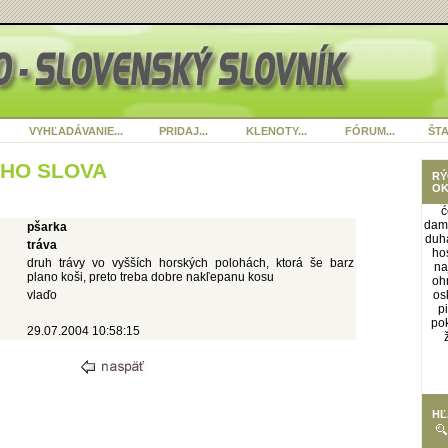
VYHĽADÁVANIE...
PRIDAJ...
KLENOTY...
FÓRUM...
ŠTA
ÉHO SLOVA
RÝ
OK
ć
damf
pšarka
duh
tráva
ho
druh trávy vo vyšších horských polohách, ktorá še barz
na
plano koši, preto treba dobre nakľepanu kosu
oh
vlaďo
os
pi
pok
29.07.2004 10:58:15
HĽ