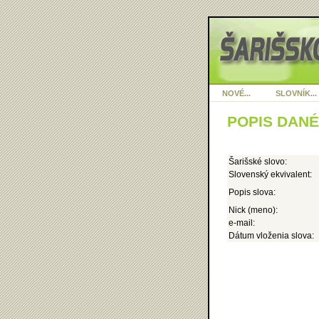
NOVÉ...
SLOVNÍK...
POPIS DAN
Šarišské slovo:
Slovenský ekvivalent:
Popis slova:
Nick (meno):
e-mail:
Dátum vloženia slova: