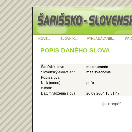
NOVÉ...
SLOVNÍK...
VYHĽADÁVANIE...
PRID
POPIS DANÉHO SLOVA
Šarišské slovo:
mac sumeňe
Slovenský ekvivalent:
mať svedomie
Popis slova:
Nick (meno):
peťo
e-mail:
Dátum vloženia slova:
20.09.2004 13:31:47