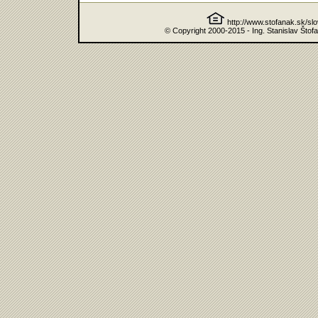
http://www.stofanak.sk/sl
© Copyright 2000-2015 - Ing. Stanislav Štof