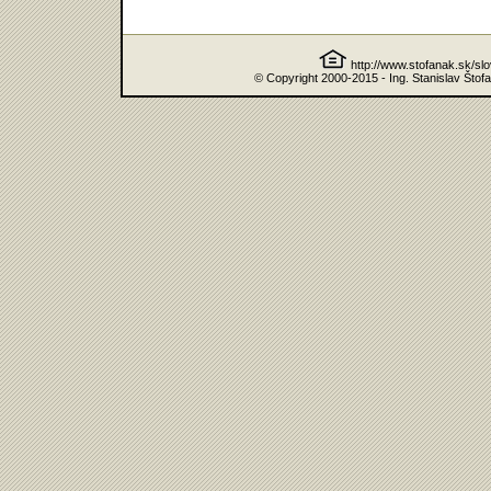
http://www.stofanak.sk/sl
© Copyright 2000-2015 - Ing. Stanislav Štof