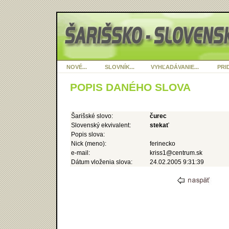
NOVÉ...
SLOVNÍK...
VYHĽADÁVANIE...
PRID
POPIS DANÉHO SLOVA
Šarišské slovo:
čurec
Slovenský ekvivalent:
stekať
Popis slova:
Nick (meno):
ferinecko
e-mail:
kriss1@centrum.sk
Dátum vloženia slova:
24.02.2005 9:31:39