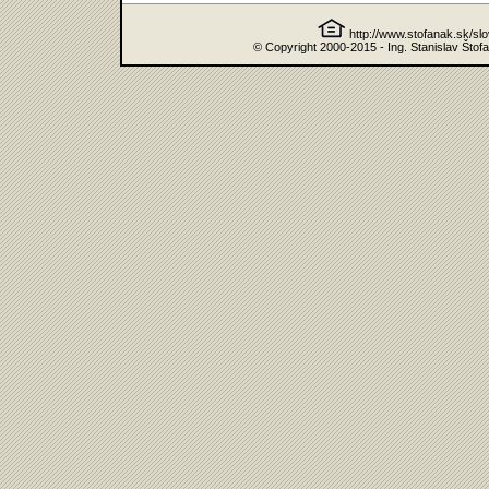
http://www.stofanak.sk/sl
© Copyright 2000-2015 - Ing. Stanislav Štof