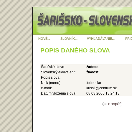
NOVÉ...
SLOVNÍK...
VYHĽADÁVANIE...
PRID
POPIS DANÉHO SLOVA
Šarišské slovo:
žadosc
Slovenský ekvivalent:
žiadosť
Popis slova:
Nick (meno):
ferinecko
e-mail:
kriss1@centrum.sk
Dátum vloženia slova:
08.03.2005 13:24:13