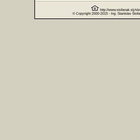
http://www.stofanak.sk/sl
© Copyright 2000-2015 - Ing. Stanislav Štof