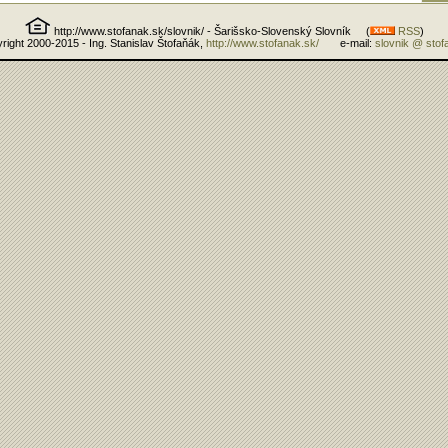
http://www.stofanak.sk/slovnik/ - Šarišsko-Slovenský Slovník (
RSS
)
right 2000-2015 - Ing. Stanislav Štofaňák,
http://www.stofanak.sk/
e-mail:
slovnik @ stof