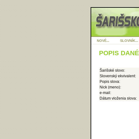
NOVÉ...
SLOVNÍK...
POPIS DAN
Šarišské slovo:
Slovenský ekvivalent:
Popis slova:
Nick (meno):
e-mail:
Dátum vloženia slova: