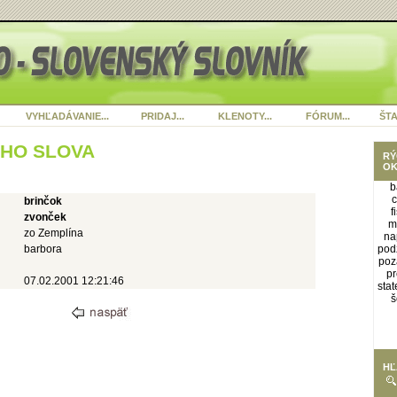
VYHĽADÁVANIE...
PRIDAJ...
KLENOTY...
FÓRUM...
ŠTA
ÉHO SLOVA
RÝ
OK
b
c
brinčok
f
zvonček
m
zo Zemplína
na
barbora
pod
poz
pr
07.02.2001 12:21:46
stat
š
HĽ