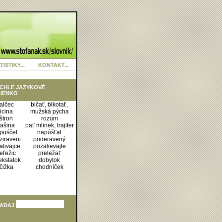
TISTIKY...
KONTAKT...
CHLE JAZYKOVÉ
IENKO
alčec
blčať, blkotať,
icina
mužská pýcha
ištron
rozum
ašina
pať mlinek, trajiter
puśčel
napúšťal
ziraveni
poderavený
alivajce
pozalievajte
eľežic
preležať
ekstatok
dobytok
čižka
chodníček
ADAJ