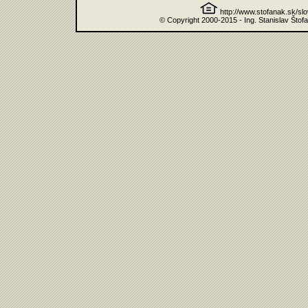
http://www.stofanak.sk/sl
© Copyright 2000-2015 - Ing. Stanislav Štof