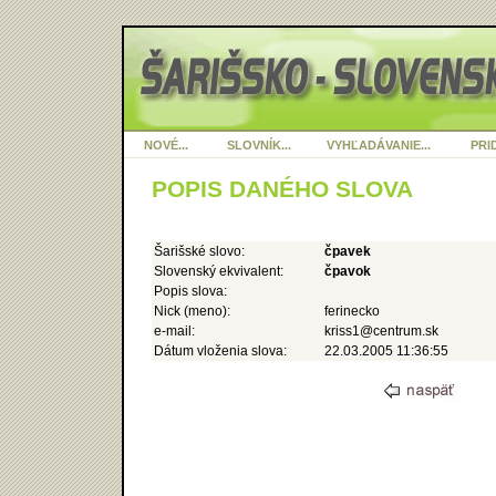
NOVÉ...
SLOVNÍK...
VYHĽADÁVANIE...
PRID
POPIS DANÉHO SLOVA
Šarišské slovo:
čpavek
Slovenský ekvivalent:
čpavok
Popis slova:
Nick (meno):
ferinecko
e-mail:
kriss1@centrum.sk
Dátum vloženia slova:
22.03.2005 11:36:55