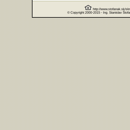
http://www.stofanak.sk/sl
© Copyright 2000-2015 - Ing. Stanislav Štof