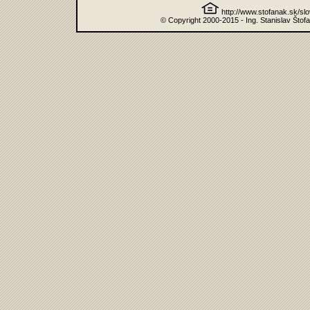
http://www.stofanak.sk/sl
© Copyright 2000-2015 - Ing. Stanislav Štof