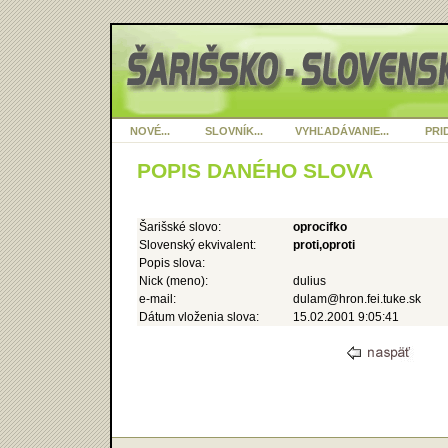
NOVÉ...
SLOVNÍK...
VYHĽADÁVANIE...
PRID
POPIS DANÉHO SLOVA
Šarišské slovo:
oprocifko
Slovenský ekvivalent:
proti,oproti
Popis slova:
Nick (meno):
dulius
e-mail:
dulam@hron.fei.tuke.sk
Dátum vloženia slova:
15.02.2001 9:05:41