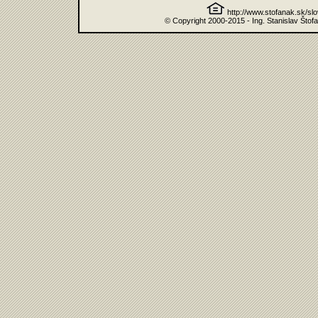
http://www.stofanak.sk/sl
© Copyright 2000-2015 - Ing. Stanislav Štof