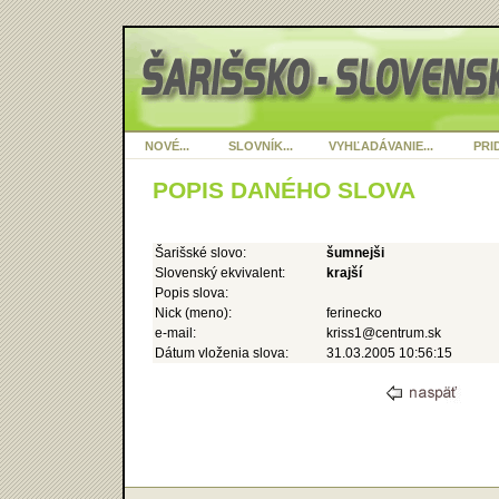
NOVÉ...
SLOVNÍK...
VYHĽADÁVANIE...
PRID
POPIS DANÉHO SLOVA
Šarišské slovo:
šumnejši
Slovenský ekvivalent:
krajší
Popis slova:
Nick (meno):
ferinecko
e-mail:
kriss1@centrum.sk
Dátum vloženia slova:
31.03.2005 10:56:15