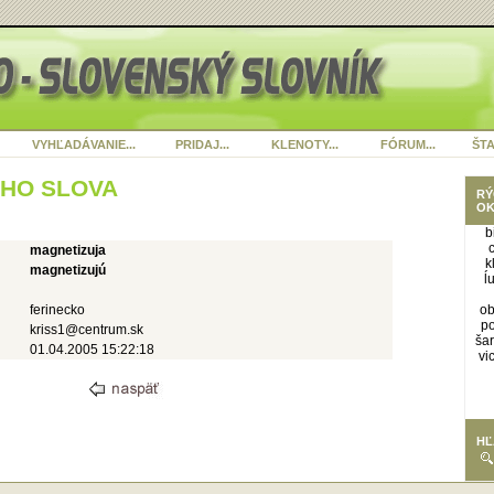
VYHĽADÁVANIE...
PRIDAJ...
KLENOTY...
FÓRUM...
ŠTA
ÉHO SLOVA
RÝ
OK
b
c
magnetizuja
k
magnetizujú
ĺ
ferinecko
ob
po
kriss1@centrum.sk
ša
01.04.2005 15:22:18
vi
HĽ