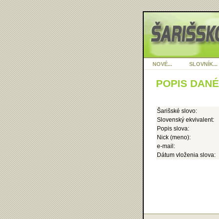
NOVÉ...
SLOVNÍK...
POPIS DAN
Šarišské slovo:
Slovenský ekvivalent:
Popis slova:
Nick (meno):
e-mail:
Dátum vloženia slova: