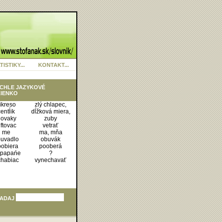
TISTIKY...
KONTAKT...
CHLE JAZYKOVÉ
IENKO
ikreso
zlý chlapec,
entĺik
dĺžková miera,
lovaky
zuby
uftovac
vetrať
me
ma, mňa
uvadlo
obuvák
obiera
pooberá
rpapańe
?
chabiac
vynechavať
ADAJ