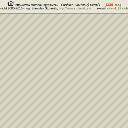
http://www.stofanak.sk/slovnik/ - Šarišsko-Slovenský Slovník (
RSS
)
right 2000-2015 - Ing. Stanislav Štofaňák,
http://www.stofanak.sk/
e-mail:
slovnik @ stof