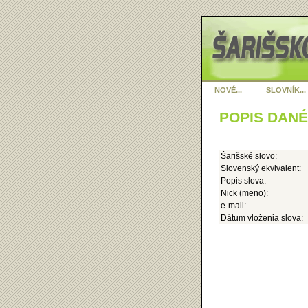
NOVÉ...
SLOVNÍK...
POPIS DAN
Šarišské slovo:
Slovenský ekvivalent:
Popis slova:
Nick (meno):
e-mail:
Dátum vloženia slova: