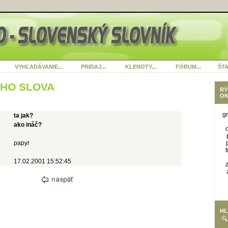
VYHĽADÁVANIE...
PRIDAJ...
KLENOTY...
FÓRUM...
ŠTA
ÉHO SLOVA
RÝ
OK
g
ta jak?
ako ináč?
papyr
17.02.2001 15:52:45
HĽ