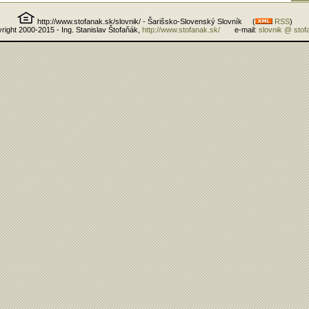
http://www.stofanak.sk/slovnik/ - Šarišsko-Slovenský Slovník (
RSS
)
right 2000-2015 - Ing. Stanislav Štofaňák,
http://www.stofanak.sk/
e-mail:
slovnik @ stof