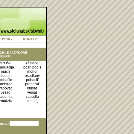
TISTIKY...
KONTAKT...
CHLE JAZYKOVÉ
IENKO
fartuški
zásterki,
raduacija
pozri popis
much
mohol
ośedlani
osedlaný
pohaśic
pohasiť
prebirac
preberať
trapovac
klusať
vešac
vešiať
zapomla
zabudla
znudzic
znudiť,
ADAJ