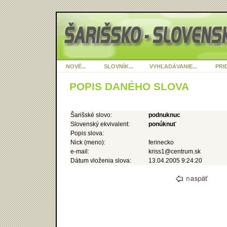
NOVÉ...
SLOVNÍK...
VYHĽADÁVANIE...
PRID
POPIS DANÉHO SLOVA
Šarišské slovo:
podnuknuc
Slovenský ekvivalent:
ponúknuť
Popis slova:
Nick (meno):
ferinecko
e-mail:
kriss1@centrum.sk
Dátum vloženia slova:
13.04.2005 9:24:20