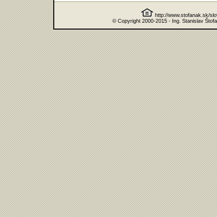
http://www.stofanak.sk/sl
© Copyright 2000-2015 - Ing. Stanislav Štof