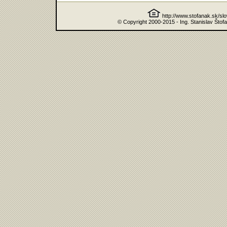
http://www.stofanak.sk/sl
© Copyright 2000-2015 - Ing. Stanislav Štof