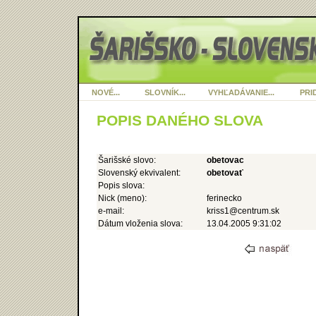
NOVÉ...
SLOVNÍK...
VYHĽADÁVANIE...
PRID
POPIS DANÉHO SLOVA
Šarišské slovo:
obetovac
Slovenský ekvivalent:
obetovať
Popis slova:
Nick (meno):
ferinecko
e-mail:
kriss1@centrum.sk
Dátum vloženia slova:
13.04.2005 9:31:02