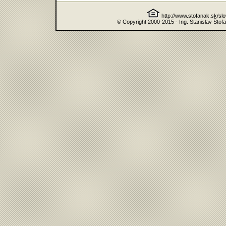
http://www.stofanak.sk/sl
© Copyright 2000-2015 - Ing. Stanislav Štof