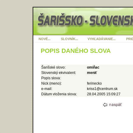
NOVÉ...
SLOVNÍK...
VYHĽADÁVANIE...
PRID
POPIS DANÉHO SLOVA
Šarišské slovo:
omiňac
Slovenský ekvivalent:
meniť
Popis slova:
Nick (meno):
ferinecko
e-mail:
kriss1@centrum.sk
Dátum vloženia slova:
28.04.2005 15:09:27