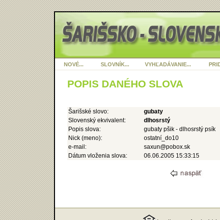
NOVÉ...
SLOVNÍK...
VYHĽADÁVANIE...
PRID
POPIS DANÉHO SLOVA
Šarišské slovo:
gubaty
Slovenský ekvivalent:
dlhosrstý
Popis slova:
gubaty pšik - dlhosrstý psík
Nick (meno):
ostatní_do10
e-mail:
saxun@pobox.sk
Dátum vloženia slova:
06.06.2005 15:33:15