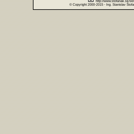
http://www.stofanak.sk/sl
© Copyright 2000-2015 - Ing. Stanislav Štof