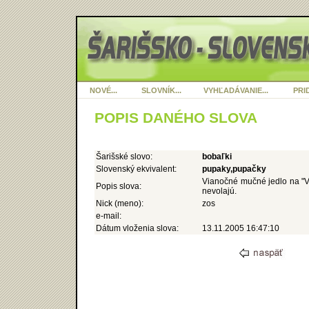
NOVÉ...
SLOVNÍK...
VYHĽADÁVANIE...
PRID
POPIS DANÉHO SLOVA
Šarišské slovo:
bobaľki
Slovenský ekvivalent:
pupaky,pupačky
Vianočné mučné jedlo na "Vy
Popis slova:
nevolajú.
Nick (meno):
zos
e-mail:
Dátum vloženia slova:
13.11.2005 16:47:10