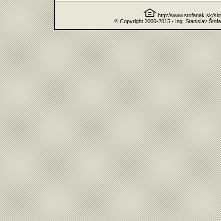
http://www.stofanak.sk/sl
© Copyright 2000-2015 - Ing. Stanislav Štof