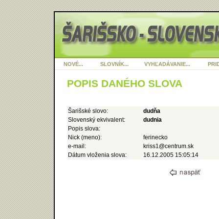
NOVÉ...
SLOVNÍK...
VYHĽADÁVANIE...
PRID
POPIS DANÉHO SLOVA
Šarišské slovo:
dudňa
Slovenský ekvivalent:
dudnia
Popis slova:
Nick (meno):
ferinecko
e-mail:
kriss1@centrum.sk
Dátum vloženia slova:
16.12.2005 15:05:14