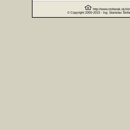
http://www.stofanak.sk/sl
© Copyright 2000-2015 - Ing. Stanislav Štof