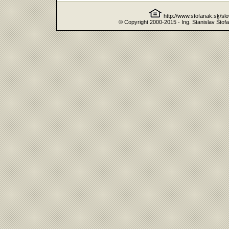
http://www.stofanak.sk/sl
© Copyright 2000-2015 - Ing. Stanislav Štof