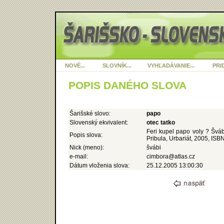
NOVÉ...
SLOVNÍK...
VYHĽADÁVANIE...
PRID
POPIS DANÉHO SLOVA
Šarišské slovo:
papo
Slovenský ekvivalent:
otec tatko
Feri kupel papo voly ? Šváb
Popis slova:
Pribula, Urbariát, 2005, IS
Nick (meno):
švábi
e-mail:
cimbora@atlas.cz
Dátum vloženia slova:
25.12.2005 13:00:30