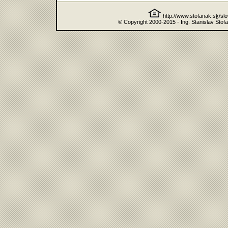
http://www.stofanak.sk/sl
© Copyright 2000-2015 - Ing. Stanislav Štof