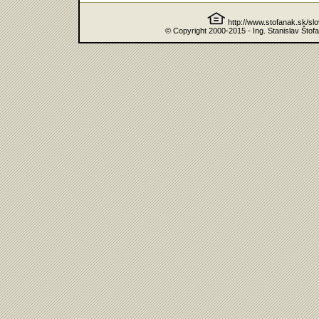
http://www.stofanak.sk/sl
© Copyright 2000-2015 - Ing. Stanislav Štof