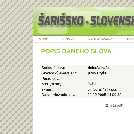
NOVÉ...
SLOVNÍK...
VYHĽADÁVANIE...
PRID
POPIS DANÉHO SLOVA
Šarišské slovo:
riskaša kaša
Slovenský ekvivalent:
jedlo z ryže
Popis slova:
Nick (meno):
švábi
e-mail:
cimbora@atlas.cz
Dátum vloženia slova:
31.12.2005 14:00:38