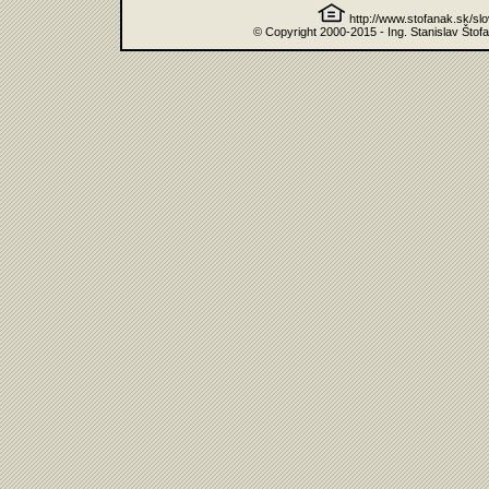
http://www.stofanak.sk/sl
© Copyright 2000-2015 - Ing. Stanislav Štof