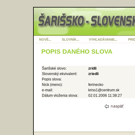
NOVÉ...
SLOVNÍK...
VYHĽADÁVANIE...
PRID
POPIS DANÉHO SLOVA
Šarišské slovo:
zridli
Slovenský ekvivalent:
zriedli
Popis slova:
Nick (meno):
ferinecko
e-mail:
kriss1@centrum.sk
Dátum vloženia slova:
02.01.2006 11:38:27