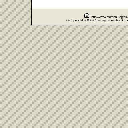
http://www.stofanak.sk/sl
© Copyright 2000-2015 - Ing. Stanislav Štof