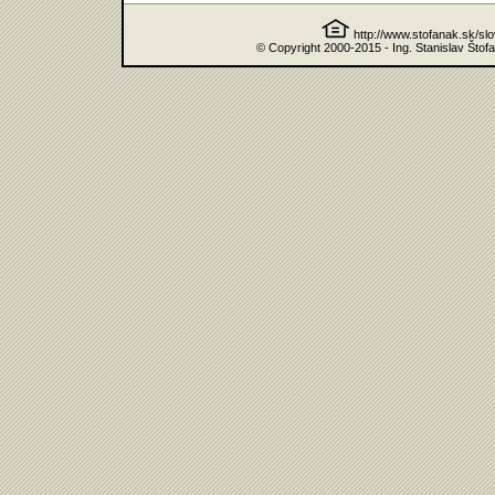
http://www.stofanak.sk/sl
© Copyright 2000-2015 - Ing. Stanislav Štof