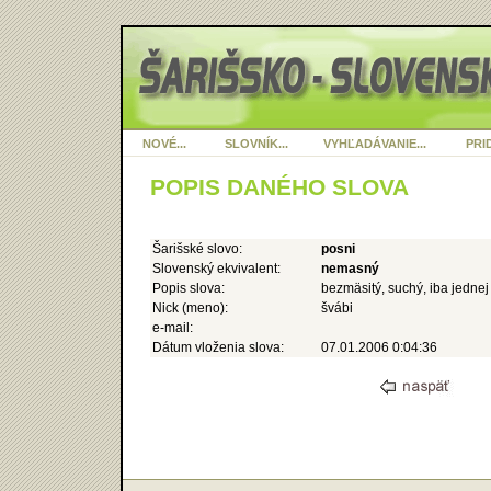
NOVÉ...
SLOVNÍK...
VYHĽADÁVANIE...
PRID
POPIS DANÉHO SLOVA
Šarišské slovo:
posni
Slovenský ekvivalent:
nemasný
Popis slova:
bezmäsitý, suchý, iba jednej 
Nick (meno):
švábi
e-mail:
Dátum vloženia slova:
07.01.2006 0:04:36