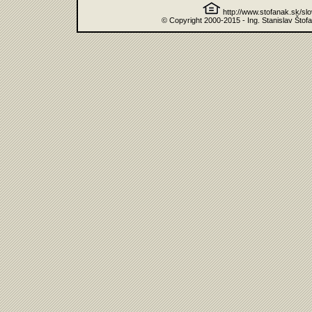
http://www.stofanak.sk/sl
© Copyright 2000-2015 - Ing. Stanislav Štof