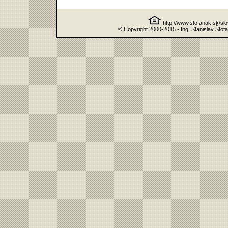
http://www.stofanak.sk/sl
© Copyright 2000-2015 - Ing. Stanislav Štof