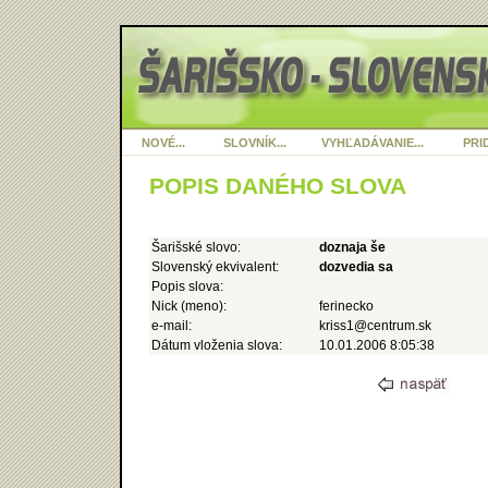
NOVÉ...
SLOVNÍK...
VYHĽADÁVANIE...
PRID
POPIS DANÉHO SLOVA
Šarišské slovo:
doznaja še
Slovenský ekvivalent:
dozvedia sa
Popis slova:
Nick (meno):
ferinecko
e-mail:
kriss1@centrum.sk
Dátum vloženia slova:
10.01.2006 8:05:38