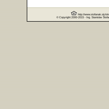
http://www.stofanak.sk/sl
© Copyright 2000-2015 - Ing. Stanislav Štof