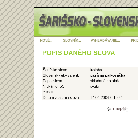
NOVÉ...
SLOVNÍK...
VYHĽADÁVANIE...
PRID
POPIS DANÉHO SLOVA
Šarišské slovo:
kolbňa
Slovenský ekvivalent:
pasívna pajkovačka
Popis slova:
vkladaná do ohňa
Nick (meno):
švábi
e-mail:
Dátum vloženia slova:
14.01.2006 0:10:41