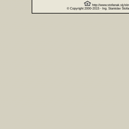
http://www.stofanak.sk/sl
© Copyright 2000-2015 - Ing. Stanislav Štof