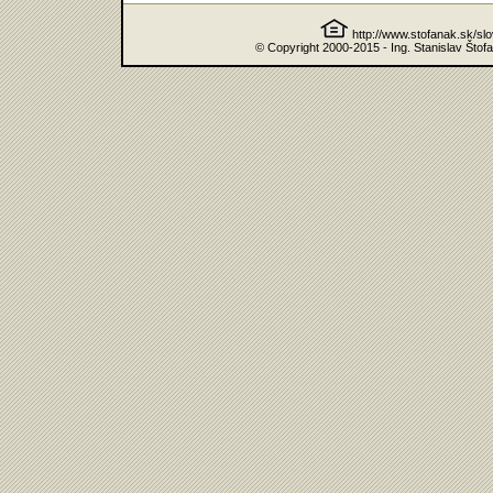
http://www.stofanak.sk/sl
© Copyright 2000-2015 - Ing. Stanislav Štof