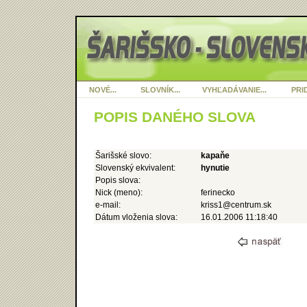
NOVÉ...
SLOVNÍK...
VYHĽADÁVANIE...
PRID
POPIS DANÉHO SLOVA
Šarišské slovo:
kapaňe
Slovenský ekvivalent:
hynutie
Popis slova:
Nick (meno):
ferinecko
e-mail:
kriss1@centrum.sk
Dátum vloženia slova:
16.01.2006 11:18:40