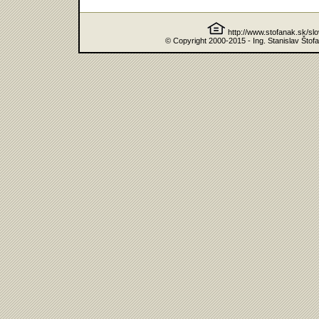
http://www.stofanak.sk/sl
© Copyright 2000-2015 - Ing. Stanislav Štof