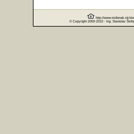
http://www.stofanak.sk/sl
© Copyright 2000-2015 - Ing. Stanislav Štof