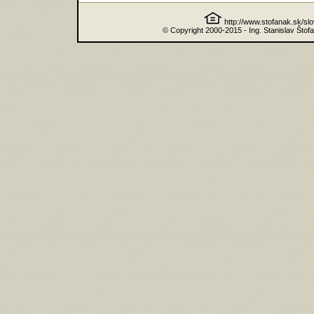
http://www.stofanak.sk/sl
© Copyright 2000-2015 - Ing. Stanislav Štof