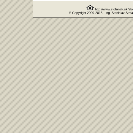
http://www.stofanak.sk/sl
© Copyright 2000-2015 - Ing. Stanislav Štof