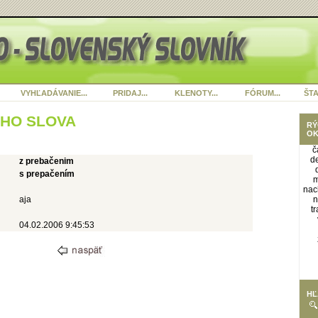
VYHĽADÁVANIE...
PRIDAJ...
KLENOTY...
FÓRUM...
ŠTA
ÉHO SLOVA
RÝ
OK
č
d
z prebačenim
s prepačením
m
nac
aja
n
t
04.02.2006 9:45:53
HĽ