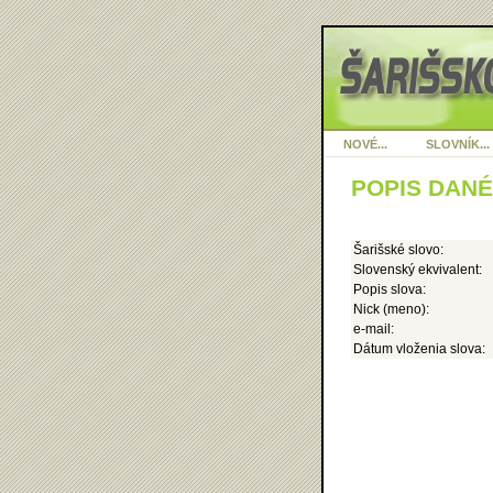
NOVÉ...
SLOVNÍK...
POPIS DAN
Šarišské slovo:
Slovenský ekvivalent:
Popis slova:
Nick (meno):
e-mail:
Dátum vloženia slova: