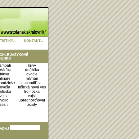
TISTIKY...
KONTAKT...
CHLE JAZYKOVÉ
IENKO
ampati
krivý
eśčička
doštička
drinka
ovocie
linare
mlynári
hodzicśe
nachodiť sa,
oveša
tušická nová ves
rajfuska
trojnožka
vejsc
vojsť
voĺic
uprednostňovať
zešiti
zošitý
ADAJ