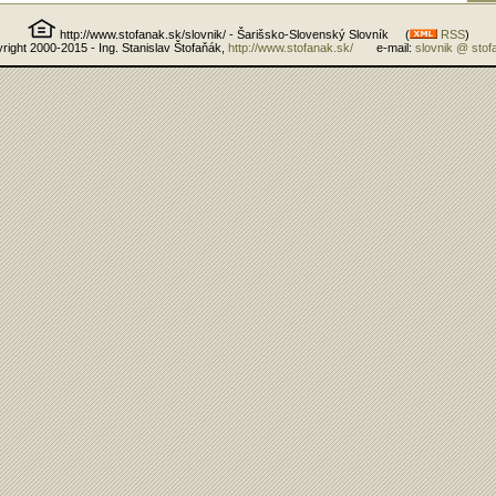
http://www.stofanak.sk/slovnik/ - Šarišsko-Slovenský Slovník (
RSS
)
right 2000-2015 - Ing. Stanislav Štofaňák,
http://www.stofanak.sk/
e-mail:
slovnik @ stof