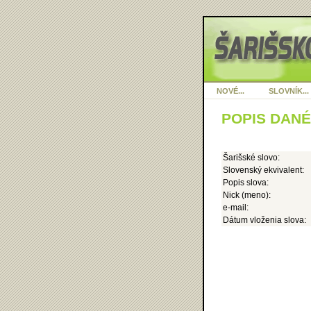
NOVÉ...
SLOVNÍK...
POPIS DAN
Šarišské slovo:
Slovenský ekvivalent:
Popis slova:
Nick (meno):
e-mail:
Dátum vloženia slova: