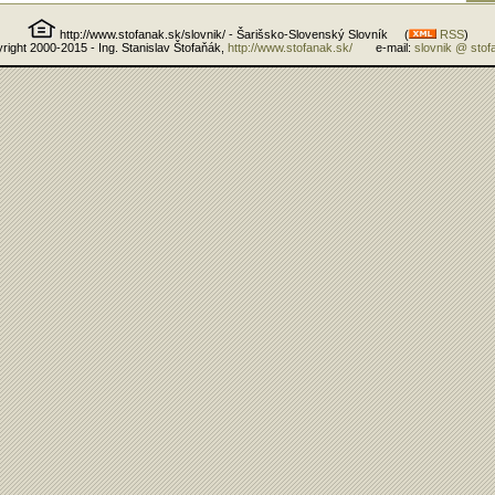
http://www.stofanak.sk/slovnik/ - Šarišsko-Slovenský Slovník (
RSS
)
right 2000-2015 - Ing. Stanislav Štofaňák,
http://www.stofanak.sk/
e-mail:
slovnik @ stof