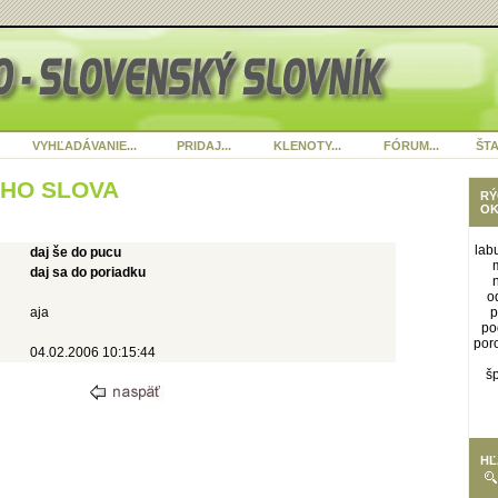
VYHĽADÁVANIE...
PRIDAJ...
KLENOTY...
FÓRUM...
ŠTA
ÉHO SLOVA
RÝ
OK
lab
daj še do pucu
daj sa do poriadku
o
aja
p
po
por
04.02.2006 10:15:44
š
HĽ