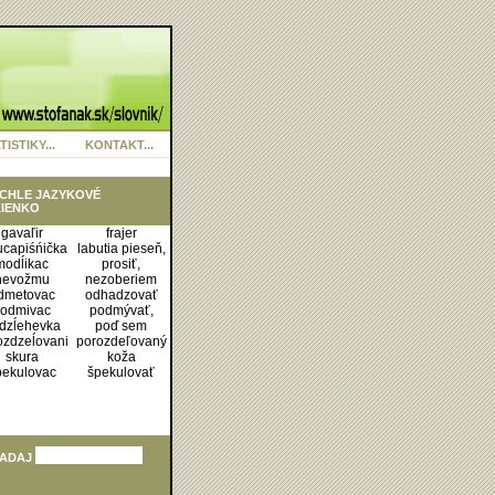
TISTIKY...
KONTAKT...
CHLE JAZYKOVÉ
IENKO
gavaľir
frajer
ucapiśńička
labutia pieseň,
modĺikac
prosiť,
nevožmu
nezoberiem
dmetovac
odhadzovať
odmivac
podmývať,
dzĺehevka
poď sem
ozdzeĺovani
porozdeľovaný
skura
koža
pekulovac
špekulovať
ADAJ