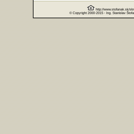
http://www.stofanak.sk/sl
© Copyright 2000-2015 - Ing. Stanislav Štof