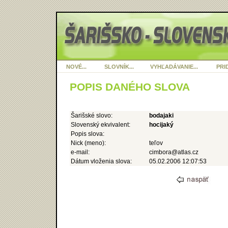
NOVÉ...
SLOVNÍK...
VYHĽADÁVANIE...
PRID
POPIS DANÉHO SLOVA
Šarišské slovo:
bodajaki
Slovenský ekvivalent:
hocijaký
Popis slova:
Nick (meno):
teľov
e-mail:
cimbora@atlas.cz
Dátum vloženia slova:
05.02.2006 12:07:53