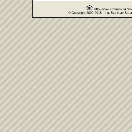
http://www.stofanak.sk/sl
© Copyright 2000-2015 - Ing. Stanislav Štof