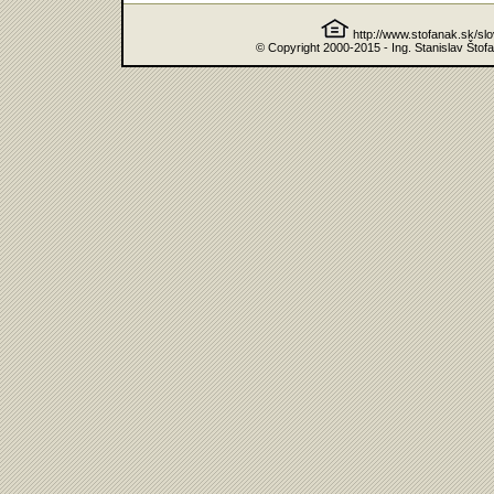
http://www.stofanak.sk/sl
© Copyright 2000-2015 - Ing. Stanislav Štof