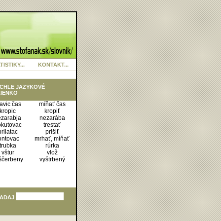
TISTIKY...
KONTAKT...
CHLE JAZYKOVÉ
IENKO
avic čas
míňať čas
kropic
kropiť
ezarabja
nezarába
kutovac
trestať
prilatac
prišiť
ontovac
mrhať, míňať
trubka
rúrka
vštur
vlož
ščerbeny
vyštrbený
ADAJ