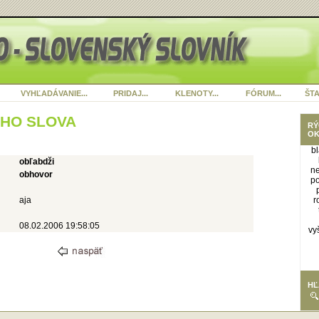
VYHĽADÁVANIE...
PRIDAJ...
KLENOTY...
FÓRUM...
ŠTA
ÉHO SLOVA
RÝ
OK
bl
obľabdži
n
obhovor
po
aja
r
08.02.2006 19:58:05
vy
HĽ