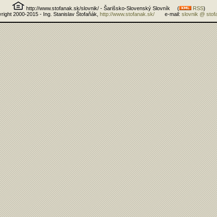
http://www.stofanak.sk/slovnik/ - Šarišsko-Slovenský Slovník (
RSS
)
right 2000-2015 - Ing. Stanislav Štofaňák,
http://www.stofanak.sk/
e-mail:
slovnik @ stof