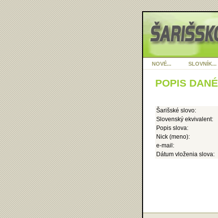
NOVÉ...
SLOVNÍK...
POPIS DAN
Šarišské slovo:
Slovenský ekvivalent:
Popis slova:
Nick (meno):
e-mail:
Dátum vloženia slova: