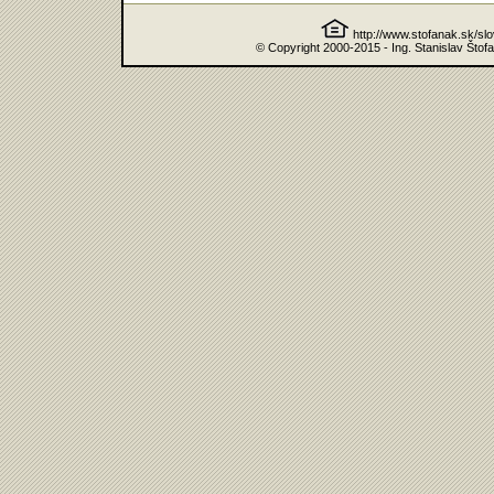
http://www.stofanak.sk/sl
© Copyright 2000-2015 - Ing. Stanislav Štof