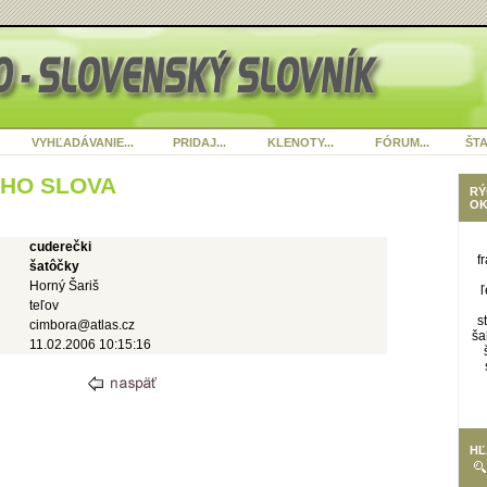
VYHĽADÁVANIE...
PRIDAJ...
KLENOTY...
FÓRUM...
ŠTA
ÉHO SLOVA
RÝ
OK
cuderečki
f
šatôčky
Horný Šariš
ľ
teľov
s
cimbora@atlas.cz
ša
11.02.2006 10:15:16
HĽ