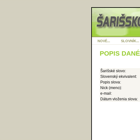
NOVÉ...
SLOVNÍK...
POPIS DAN
Šarišské slovo:
Slovenský ekvivalent:
Popis slova:
Nick (meno):
e-mail:
Dátum vloženia slova: