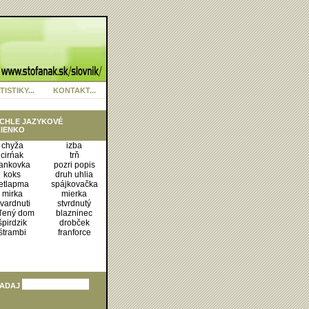
TISTIKY...
KONTAKT...
CHLE JAZYKOVÉ
IENKO
chyža
izba
cirńak
trň
rankovka
pozri popis
koks
druh uhlia
etlapma
spájkovačka
mirka
mierka
tvardnuti
stvrdnutý
ľený dom
blazninec
špirdzik
drobček
śtrambi
franforce
ADAJ