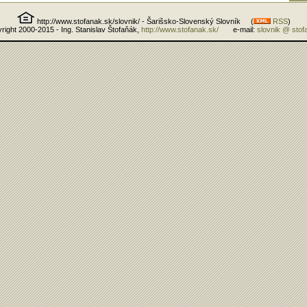
http://www.stofanak.sk/slovnik/ - Šarišsko-Slovenský Slovník (
RSS
)
right 2000-2015 - Ing. Stanislav Štofaňák,
http://www.stofanak.sk/
e-mail:
slovnik @ stof