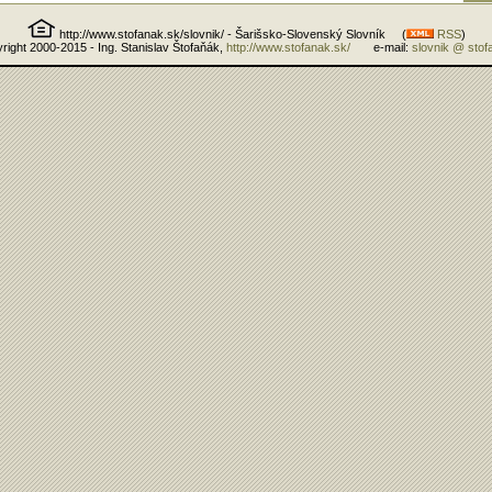
http://www.stofanak.sk/slovnik/ - Šarišsko-Slovenský Slovník (
RSS
)
right 2000-2015 - Ing. Stanislav Štofaňák,
http://www.stofanak.sk/
e-mail:
slovnik @ stof