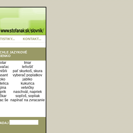
TISTIKY...
KONTAKT...
CHLE JAZYKOVÉ
IENKO
otar
tmar
vaľac
leňošiť
išńi
pať skurkoš, skura
asant
vyberač poplatkov
pko
jablko
elica
kukurica
jina
vetvičky
prik
naschvál, napriek
čkar
sopľoš, sopliak
ac še
napínať na zvracanie
ADAJ