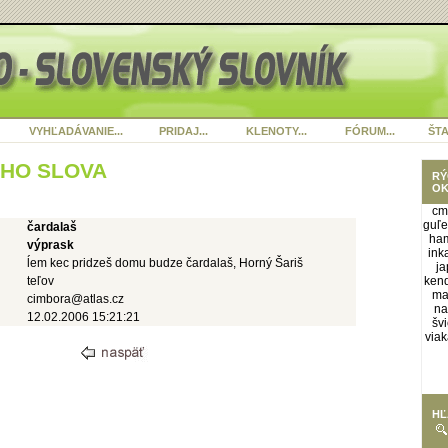
VYHĽADÁVANIE...
PRIDAJ...
KLENOTY...
FÓRUM...
ŠTA
ÉHO SLOVA
RÝ
OK
cm
guľe
čardalaš
ham
výprask
ink
ĺem kec pridzeš domu budze čardalaš, Horný Šariš
ja
teľov
kend
ma
cimbora@atlas.cz
na
12.02.2006 15:21:21
švi
viak
HĽ