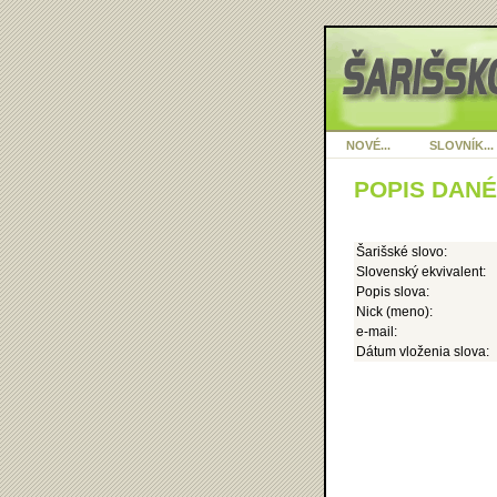
NOVÉ...
SLOVNÍK...
POPIS DAN
Šarišské slovo:
Slovenský ekvivalent:
Popis slova:
Nick (meno):
e-mail:
Dátum vloženia slova: