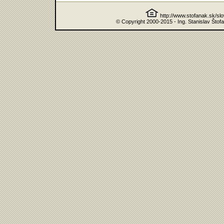
http://www.stofanak.sk/sl
© Copyright 2000-2015 - Ing. Stanislav Štof