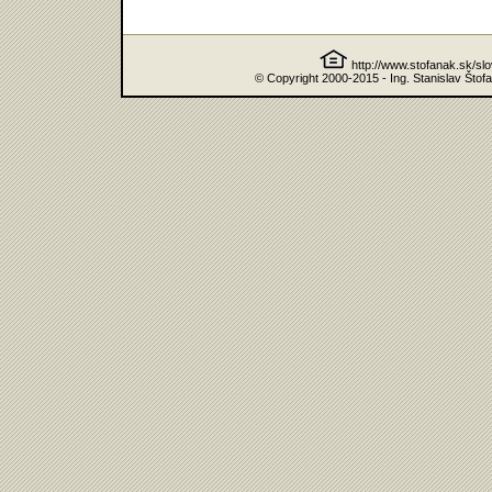
http://www.stofanak.sk/sl
© Copyright 2000-2015 - Ing. Stanislav Štof