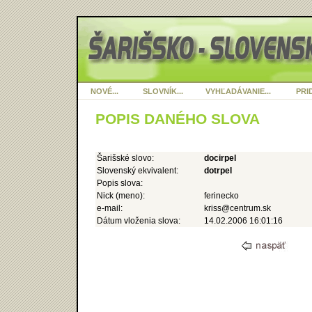
NOVÉ...
SLOVNÍK...
VYHĽADÁVANIE...
PRID
POPIS DANÉHO SLOVA
Šarišské slovo:
docirpel
Slovenský ekvivalent:
dotrpel
Popis slova:
Nick (meno):
ferinecko
e-mail:
kriss@centrum.sk
Dátum vloženia slova:
14.02.2006 16:01:16