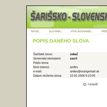
NOVÉ...
SLOVNÍK...
VYHĽADÁVANIE...
PRID
POPIS DANÉHO SLOVA
Šarišské slovo:
zobač
Slovenský ekvivalent:
zazri!
Popis slova:
Nick (meno):
anites
e-mail:
anites@orangemail.sk
Dátum vloženia slova:
15.02.2006 9:10:05