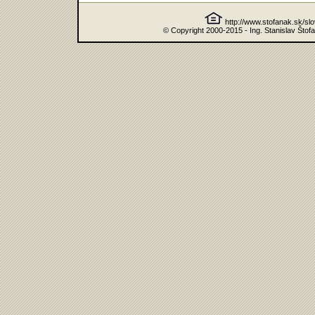
http://www.stofanak.sk/sl
© Copyright 2000-2015 - Ing. Stanislav Štof