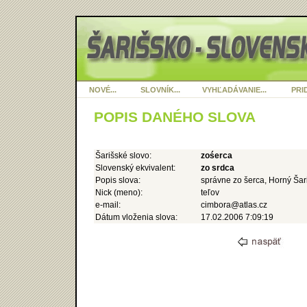
NOVÉ...
SLOVNÍK...
VYHĽADÁVANIE...
PRID
POPIS DANÉHO SLOVA
Šarišské slovo:
zośerca
Slovenský ekvivalent:
zo srdca
Popis slova:
správne zo šerca, Horný Šar
Nick (meno):
teľov
e-mail:
cimbora@atlas.cz
Dátum vloženia slova:
17.02.2006 7:09:19