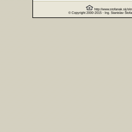
http://www.stofanak.sk/sl
© Copyright 2000-2015 - Ing. Stanislav Štof