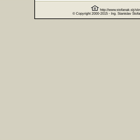
http://www.stofanak.sk/sl
© Copyright 2000-2015 - Ing. Stanislav Štof